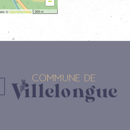
−
300 m
ata: ©
OpenStreetMap