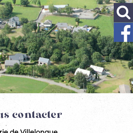
s contacter
rie de Villelongue