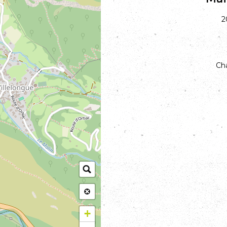
2
Cha
+