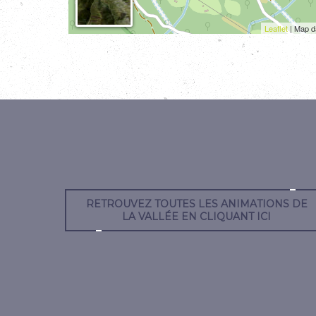
Leaflet
| Map d
RETROUVEZ TOUTES LES ANIMATIONS DE
LA VALLÉE EN CLIQUANT ICI