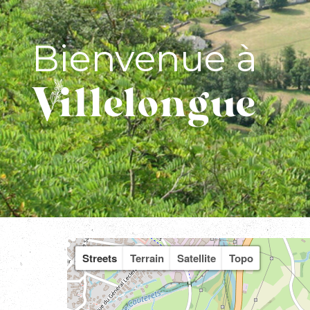
Bienvenue à
Villelongue
Streets
Terrain
Satellite
Topo