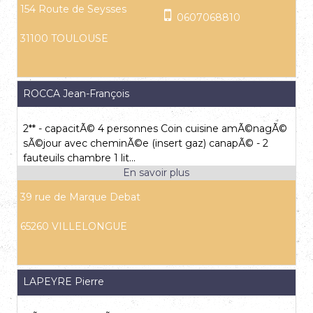
154 Route de Seysses
0607068810
31100 TOULOUSE
ROCCA Jean-François
2** - capacitÃ© 4 personnes Coin cuisine amÃ©nagÃ©
sÃ©jour avec cheminÃ©e (insert gaz) canapÃ© - 2
fauteuils chambre 1 lit...
39 rue de Marque Debat
65260 VILLELONGUE
LAPEYRE Pierre