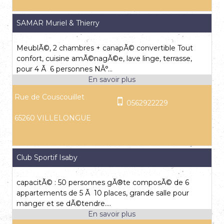
SAMAR Muriel & Thierry
MeublÃ©, 2 chambres + canapÃ© convertible Tout
confort, cuisine amÃ©nagÃ©e, lave linge, terrasse,
pour 4 Ã 6 personnes NÂ°...
Rue de Couscouillet
0562922229
65260 VILLELONGUE
Club Sportif Isaby
capacitÃ© : 50 personnes gÃ®te composÃ© de 6
appartements de 5 Ã 10 places, grande salle pour
manger et se dÃ©tendre....