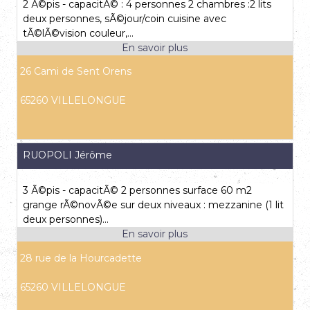
2 Ã©pis - capacitÃ© : 4 personnes 2 chambres :2 lits
deux personnes, sÃ©jour/coin cuisine avec
tÃ©lÃ©vision couleur,...
26 Cami de Sent Orens
65260 VILLELONGUE
RUOPOLI Jérôme
3 Ã©pis - capacitÃ© 2 personnes surface 60 m2
grange rÃ©novÃ©e sur deux niveaux : mezzanine (1 lit
deux personnes)...
28 rue de la Hourcadette
65260 VILLELONGUE