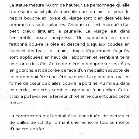
La statue mesure 40 cm de hauteur. Le personnage qu’elle
représente serait plutôt masculin que féminin. Les yeux, le
nez, la bouche et l’ovale du visage sont bien dessinés, les
pommettes sont saillantes. Chaque œil est marqué d’un
petit creux simulant la prunelle. Le visage est dans
l’ensemble assez inexpressif. Un capuchon au bord
festonné couvre la tête et descend jusqu’aux coudes en
cachant les bras. Les mains, doigts légèrement écartés,
sont appliquées en haut de l’abdomen et semblent tenir
une sorte de stèle. Cette dernière, découpée sur les côtes
en godrons, est décorée de face d’un médaillon sculpté de
ce qui pourrait être une tête humaine. Un grand pectoral en
forme de cœur ou d’ailes, couvre la poitrine. Au milieu, dans
un cercle, une croix semble suspendue à un collier. Cette
croix a pu favoriser la ferveur chrétienne qui entourait cette
statue.
La construction qui l’abritait était constituée de pierres et
de dalles de schiste formant une niche, le tout surmonté
d’une croix en fer.