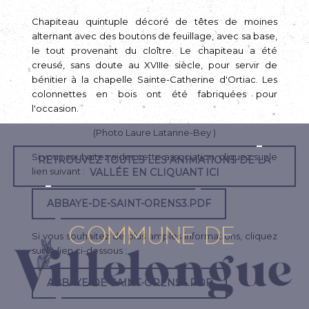
Chapiteau quintuple décoré de têtes de moines
alternant avec des boutons de feuillage, avec sa base,
le tout provenant du cloître. Le chapiteau a été
creusé, sans doute au XVIIIe siècle, pour servir de
bénitier à la chapelle Sainte-Catherine d'Ortiac. Les
colonnettes en bois ont été fabriquées pour
l'occasion.
(Photo Laure Latanne-Bey )
Si vous souhaitez aider cette association, cliquez sur le
RETROUVEZ TOUTES LES ANIMATIONS DE LA
lien suivant :
VALLÉE EN CLIQUANT ICI
ABBAYE-DE-SAINT-ORENS3.PDF
Si vous souhaitez de plus amples informations, cliquez
sur le lien ci-dessous :
ABBAYE-DE-SAINT-ORENS4.PDF