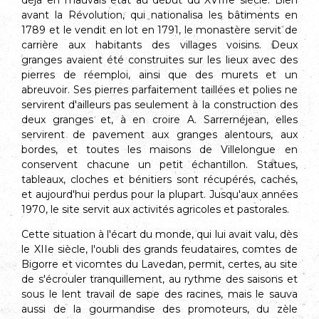
déjà en mauvais état au début du XVIIIe siècle. Bien
avant la Révolution, qui nationalisa les bâtiments en
1789 et le vendit en lot en 1791, le monastère servit de
carrière aux habitants des villages voisins. Deux
granges avaient été construites sur les lieux avec des
pierres de réemploi, ainsi que des murets et un
abreuvoir. Ses pierres parfaitement taillées et polies ne
servirent d'ailleurs pas seulement à la construction des
deux granges et, à en croire A. Sarrernéjean, elles
servirent de pavement aux granges alentours, aux
bordes, et toutes les maisons de Villelongue en
conservent chacune un petit échantillon. Statues,
tableaux, cloches et bénitiers sont récupérés, cachés,
et aujourd'hui perdus pour la plupart. Jusqu'aux années
1970, le site servit aux activités agricoles et pastorales.
Cette situation à l'écart du monde, qui lui avait valu, dès
le XIIe siècle, l'oubli des grands feudataires, comtes de
Bigorre et vicomtes du Lavedan, permit, certes, au site
de s'écrouler tranquillement, au rythme des saisons et
sous le lent travail de sape des racines, mais le sauva
aussi de la gourmandise des pro­moteurs, du zèle