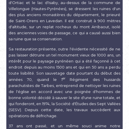
d'Ortiac et le lac d'Isaby, au-dessus de la commune de
Villelongue (Hautes-Pyrénées), se dressent les ruines d'un
des plus anciens monastères du département, le prieuré
de Saint-Orens en Lavedan. Il est construit à 900 mètres
d'altitude, sur un replat rocheux du mont Arribaout, isolé
des anciennes voies de passage, ce qui a causé aussi bien
sa ruine que sa conservation.
Sa restauration présente, outre l'évidente nécessité de ne
pas laisser détruire un tel monument vieux de 1000 ans, un
intérêt pour le paysage pyrénéen qui a été façonné à cet
endroit depuis au moins 1500 ans et qui en 50 ans a perdu
toute lisibilité. Son sauvetage date pourtant du début des
er
années 70, quand le 1
Régiment des hussards
parachutistes de Tarbes, entreprend de nettoyer les ruines
de l'église en accord avec une poignée d'hommes de
bonne volonté décidé à sauver le site d'une ruine totale, et
qui fonderont, en 1974, la Société d'Études des Sept Vallées
(SESV). Depuis cette date, les travaux suc­cèdent aux
opérations de défrichage.
37 ans ont passé, et un même souci anime notre