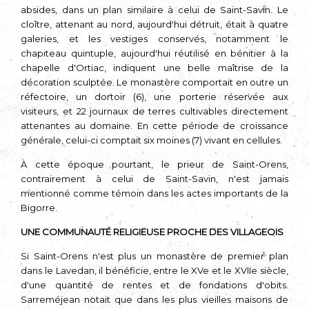
absides, dans un plan similaire à celui de Saint-Savin. Le
cloître, attenant au nord, aujourd'hui détruit, était à quatre
galeries, et les vestiges conservés, notamment le
chapiteau quintuple, aujourd'hui réutilisé en bénitier à la
chapelle d'Ortiac, indiquent une belle maîtrise de la
décoration sculp­tée. Le monastère comportait en outre un
réfectoire, un dortoir (6), une porterie réservée aux
visiteurs, et 22 journaux de terres cultivables directement
attenantes au domaine. En cette période de crois­sance
générale, celui-ci comptait six moi­nes (7) vivant en cellules.
À cette époque pourtant, le prieur de Saint-Orens,
contrairement à celui de Saint-Savin, n'est jamais
mentionné comme témoin dans les actes importants de la
Bigorre.
UNE COMMUNAUTÉ RELIGIEUSE PROCHE DES VILLAGEOIS
Si Saint-Orens n'est plus un monastère de premier plan
dans le Lavedan, il bénéficie, entre le XVe et le XVIIe siècle,
d'une quantité de rentes et de fondations d'obits.
Sarreméjean notait que dans les plus vieilles maisons de