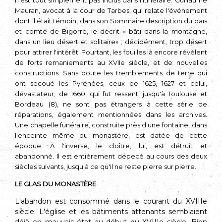
n'est tout simplement pas inclus dans l'itinéraire. Guillaume
Mauran, avocat à la cour de Tarbes, qui relate l'événement
dont il était témoin, dans son Sommaire description du païs
et comté de Bigorre, le décrit « bâti dans la montagne,
dans un lieu désert et solitaire» ; décidément, trop désert
pour attirer l'intérêt. Pourtant, les fouilles là encore révèlent
de forts rema­niements au XVIIe siècle, et de nouvelles
constructions. Sans doute les trem­blements de terre qui
ont secoué les Pyrénées, ceux de 1625, 1627 et celui,
dévastateur, de 1660, qui fut ressenti jusqu'à Toulouse et
Bordeau (8), ne sont pas étrangers à cette série de
réparations, également mentionnées dans les archives.
Une chapelle funéraire, construite près d'une fontaine, dans
l'enceinte même du monastère, est datée de cette
époque. À l'inverse, le cloître, lui, est détruit et
abandonné. Il est entièrement dépecé au cours des deux
siècles suivants, jusqu'à ce qu'il ne reste pierre sur pierre.
LE GLAS DU MONASTÈRE
L'abandon est consommé dans le courant du XVIIIe
siècle. L'église et les bâti­ments attenants semblaient