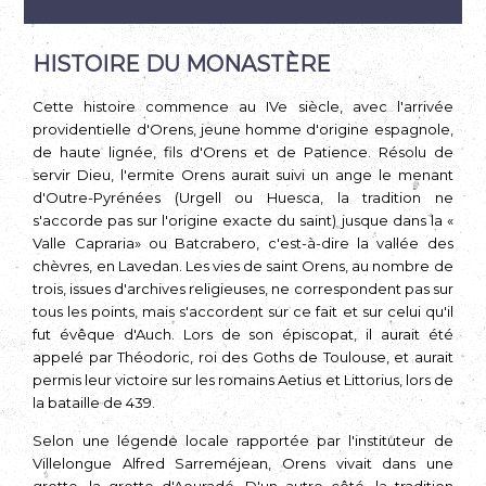
HISTOIRE DU MONASTÈRE
Cette histoire commence au IVe siècle, avec l'arrivée
providentielle d'Orens, jeune homme d'origine espagnole,
de haute lignée, fils d'Orens et de Patience. Résolu de
servir Dieu, l'ermite Orens aurait suivi un ange le menant
d'Outre-Pyrénées (Urgell ou Huesca, la tradition ne
s'accorde pas sur l'origine exacte du saint) jusque dans la «
Valle Capraria» ou Batcrabero, c'est-à-dire la vallée des
chèvres, en Lavedan. Les vies de saint Orens, au nombre de
trois, issues d'archi­ves religieuses, ne correspondent pas sur
tous les points, mais s'accordent sur ce fait et sur celui qu'il
fut évêque d'Auch. Lors de son épiscopat, il aurait été
appelé par Théodoric, roi des Goths de Toulouse, et aurait
permis leur victoire sur les romains Aetius et Littorius, lors de
la bataille de 439.
Selon une légende locale rapportée par l'instituteur de
Villelongue Alfred Sarreméjean, Orens vivait dans une