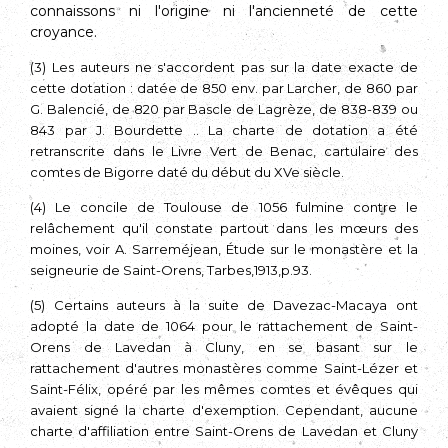
connais­sons ni l'origine ni l'ancienneté de cette
croyance.
(3) Les auteurs ne s'accordent pas sur la date exacte de
cette dotation : datée de 850 env. par Larcher, de 860 par
G. Balencié, de 820 par Bascle de Lagrèze, de 838-839 ou
843 par J. Bourdette .. La charte de dotation a été
retranscrite dans le Livre Vert de Benac, cartulaire des
comtes de Bigorre daté du début du XVe siècle.
(4) Le concile de Toulouse de 1056 fulmine contre le
relâchement qu'il constate partout dans les mœurs des
moines, voir A. Sarreméjean, Étude sur le monastère et la
seigneurie de Saint-Orens, Tarbes,1913,p.93.
(5) Certains auteurs à la suite de Davezac-Macaya ont
adopté la date de 1064 pour le rattache­ment de Saint-
Orens de Lavedan à Cluny, en se basant sur le
rattachement d'autres monastères comme Saint-Lézer et
Saint-Félix, opéré par les mêmes comtes et évêques qui
avaient signé la charte d'exemption. Cependant, aucune
charte d'affiliation entre Saint-Orens de Lavedan et Cluny