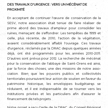
DES TRAVAUX D'URGENCE : VERS UN MÉCÉNAT DE
PROXIMITÉ
En acceptant de continuer l'œuvre de conservation de la
SESV, notre asso­ciation était tenue de faire réaliser de
prime abord des travaux d'ampleur pour consolider les
ruines, menaçant de s'effondrer. Les tempêtes de 1999 et
celle, plus récente, de 2010, l'action de la végétation,
avaient considérablement affaibli l'ouvrage. Ces travaux
d'urgence, réclamés par la DRAC depuis quelques années
déjà, ont été programmés pour les années 2010-2011.
D'autres sont prévus pour 2012. La recherche de mécénat
pour la conservation de l'abbaye de Saint-Orens est ainsi,
par la force des choses, une des missions de notre asso­
ciation. Bien que les pouvoirs publics et collectivités
territoriales poursuivent leur action de soutien en faveur du
patrimoine historique, les enveloppes budgétaires se
réduisent, et il est indispensable de se tourner vers les
institutions privées et les particuliers afin d'assurer le
financement de tels projets.
Notre projet a reçu l'aide de la DRAC, du Conseil Régional