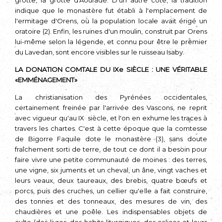
grotte, la grotte d'Aouradé. D'un autre côté, la tradition
indique que le monastère fut établi à l'emplacement de
l'ermitage d'Orens, où la population locale avait érigé un
oratoire (2). Enfin, les ruines d'un moulin, construit par Orens
lui-même selon la légende, et connu pour être le premier
du Lavedan, sont encore visibles sur le ruisseau Isaby.
LA DONATION COMTALE DU IXe SIÈCLE : UNE VÉRITABLE
«EMMÉNAGEMENT»
La christianisation des Pyrénées occidentales,
certainement freinée par l'ar­rivée des Vascons, ne reprit
avec vigueur qu'au IX· siècle, et l'on en exhume les traces à
travers les chartes. C'est à cette époque que la comtesse
de Bigorre Faquile dote le rnonastère (3), sans doute
fraîchement sorti de terre, de tout ce dont il a besoin pour
faire vivre une petite communauté de moines : des terres,
une vigne, six juments et un cheval, un âne, vingt vaches et
leurs veaux, deux taureaux, des brebis, quatre bœufs et
porcs, puis des cruches, un cellier qu'elle a fait construire,
des tonnes et des tonneaux, des mesures de vin, des
chaudières et une poêle. Les indispensables objets de