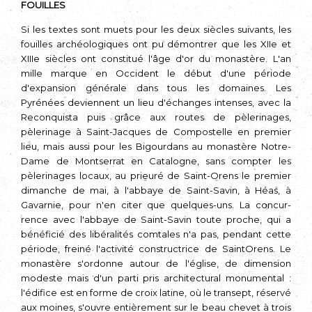
FOUILLES
Si les textes sont muets pour les deux siècles suivants, les
fouilles archéolo­giques ont pu démontrer que les XIIe et
XIIIe siècles ont constitué l'âge d'or du monastère. L'an
mille marque en Occident le début d'une période
d'expansion générale dans tous les domaines. Les
Pyrénées deviennent un lieu d'échanges intenses, avec la
Reconquista puis grâce aux routes de pèlerinages,
pèlerinage à Saint-Jacques de Compostelle en premier
lieu, mais aussi pour les Bigourdans au monastère Notre-
Dame de Montserrat en Catalogne, sans compter les
pèleri­nages locaux, au prieuré de Saint-Orens le premier
dimanche de mai, à l'abbaye de Saint-Savin, à Héas, à
Gavarnie, pour n'en citer que quelques-uns. La concur­
rence avec l'abbaye de Saint-Savin toute proche, qui a
bénéficié des libéralités comtales n'a pas, pendant cette
période, freiné l'activité constructrice de Saint­Orens. Le
monastère s'ordonne autour de l'église, de dimension
modeste mais d'un parti pris architectural monumental :
l'édifice est en forme de croix latine, où le transept, réservé
aux moines, s'ouvre entièrement sur le beau chevet à trois