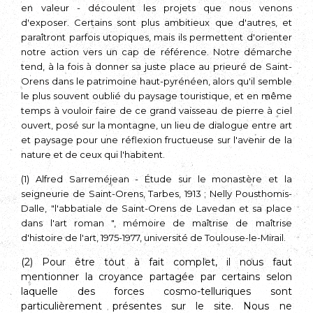
en valeur - découlent les projets que nous venons
d'exposer. Certains sont plus ambitieux que d'autres, et
paraîtront parfois utopiques, mais ils permettent d'orienter
notre action vers un cap de référence. Notre démarche
tend, à la fois à donner sa juste place au prieuré de Saint-
Orens dans le patrimoine haut-pyrénéen, alors qu'il semble
le plus souvent oublié du paysage touristique, et en même
temps à vouloir faire de ce grand vaisseau de pierre à ciel
ouvert, posé sur la montagne, un lieu de dialogue entre art
et paysage pour une réflexion fructueuse sur l'avenir de la
nature et de ceux qui l'habitent.
(1) Alfred Sarreméjean - Étude sur le monastère et la
seigneurie de Saint-Orens, Tarbes, 1913 ; Nelly Pousthomis-
Dalle, "l'abbatiale de Saint-Orens de Lavedan et sa place
dans l'art roman ", mémoire de maîtrise de maîtrise
d'histoire de l'art, 1975-1977, université de Toulouse-le-Mirail.
(2) Pour être tout à fait complet, il nous faut
mentionner la croyance partagée par certains selon
laquelle des forces cosmo-telluriques sont
particulièrement présentes sur le site. Nous ne