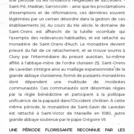
une période où les fondations religieuses se succèdent -
Saint-Pé, Madiran, Sarroncolin -, ainsi que les proclamations
d'exemptions et de réformations, ces dernières souvent
légi­timées par un certain désordre dans la gestion de ces
établissements (4). Au cours du XIe siècle, le domaine de
Saint-Orens est affranchi de la tutelle vicomtale qui
l'exempte des redevances habituelles, et est rattaché au
monastère de Saint-­Orens d'Auch. Le monastère devient
prieuré du fait de ce rattachement, et se trouve soumis à
Cluny par l'intermédiaire du prieuré auscitain, lui-même
affilié à l'abbaye-mère de l'ordre clunisien (5). Saint-Orens
de Lavedan s'intègre ainsi au maillage expansionniste de la
grande abbaye clunisienne, formé de puissants monastères
dont dépendent une multitude de modestes
communautés. Ces communautés sont désormais régies
par la règle bénédictine et participent à la politique
unificatrice de la papauté dans l'Occident chrétien. À cette
même période, le monastère de Saint-Savin de Lavedan
est rattaché à Saint-Victor de Marseille en 1080, autre
grande abbaye soutenue par le pape Grégoire VII.
UNE PÉRIODE FLORISSANTE RECONNUE PAR LES