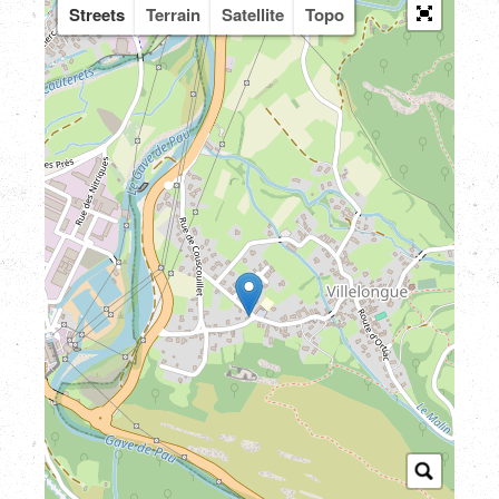
Streets
Terrain
Satellite
Topo