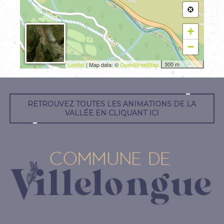
+
−
300 m
Leaflet
| Map data: ©
OpenStreetMap
RETROUVEZ TOUTES LES ANIMATIONS DE LA
VALLÉE EN CLIQUANT ICI